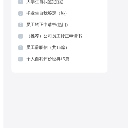
大学生自我鉴定[优]
5
毕业生自我鉴定（热）
6
员工转正申请书(热门)
7
（推荐）公司员工转正申请书
8
员工辞职信（共15篇）
9
个人自我评价经典15篇
10