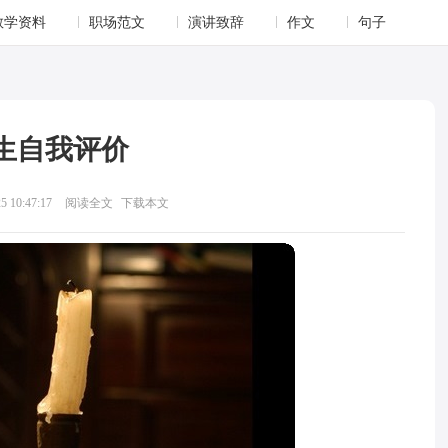
教学资料
职场范文
演讲致辞
作文
句子
生自我评价
 10:47:17
阅读全文
下载本文