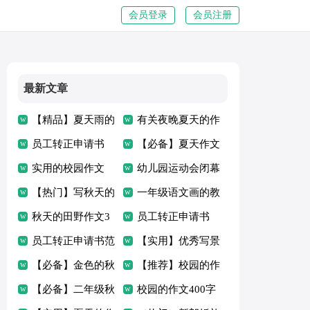
会员登录
会员注册
最新文章
【精品】夏天雨的
有关夜晚夏天的作
作文三篇
员工转正申请书
文3篇
【必备】夏天作文
【精品13篇】
实用的校园作文
300字3篇
幼儿园运动会闭幕
300字4篇
【热门】写秋天的
词【精】
一年级语文画的教
作文3篇
秋天的田野作文3
学设计
员工转正申请书
篇
员工转正申请书范
（集合12篇）
【实用】优秀写景
文(精华)
【必备】金色的秋
作文汇编七篇
【推荐】校园的作
天作文3篇
【必备】二年级秋
文四篇
校园的作文400字