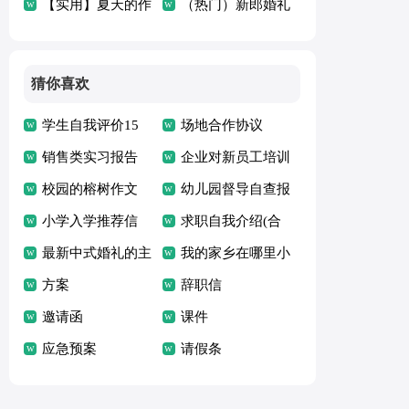
天作文300字3篇
【实用】夏天的作
4篇
（热门）新郎婚礼
文3篇
答谢词
猜你喜欢
学生自我评价15
场地合作协议
篇
销售类实习报告
企业对新员工培训
15篇
校园的榕树作文
心得体会
幼儿园督导自查报
小学入学推荐信
告
求职自我介绍(合
最新中式婚礼的主
集15篇)
我的家乡在哪里小
持词
方案
学教案
辞职信
邀请函
课件
应急预案
请假条