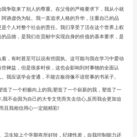
为我争取来了别人的尊重。在父母的严格要求下，我从小就
、阿谀虚伪为耻。我一直追求人格的升华，注重自己的品
更是个人对整个社会的责任。我们享受了活在这个世界上权
尚的品德，是我们在贡献中实现自身的价值的基本要求，是
执着，有时甚至可以说有些固执。这可能与我在学习中爱动
有些裨益，但是很多时侯，这也会影响到对事物的全面认
人。我应该学会变通，不能古板得像不谙世事的书呆子。
塑造了一个积极向上的我;塑造了一个崭新的我，塑造了一
,我不会因为自己的大专文凭而失去信心,反而我会更加迫
而且我相信用心一定能精彩!
习、卫生较上个学期有所好转，纪律性差，自我控制能力还